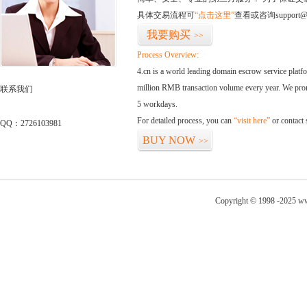
具体交易流程可
“点击这里”
查看或咨询support@
我要购买
>>
Process Overview:
4.cn is a world leading domain escrow service plat
million RMB transaction volume every year. We promi
联系我们
5 workdays.
For detailed process, you can
“visit here”
or contact
QQ：2726103981
BUY NOW
>>
Copyright © 1998 -2025 ww