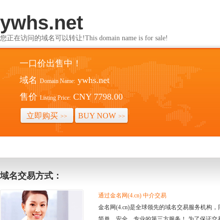
ywhs.net
您正在访问的域名可以转让!This domain name is for sale!
一口价出售中！
域名
ywhs.net
Domain Name:
售价
CNY 7798.00
Listing Price:
立即购买
BUY NOW
>>
>>
域名交易方式：
通过金名网(4.cn) 中介交易
金名网(4.cn)是全球领先的域名交易服务机
简单、安全、专业的第三方服务！ 为了保证交